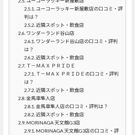
2.5.
ユーコーラッキー新屋敷店
2.5.1.
ユーコーラッキー新屋敷店の口コミ・評
判は？
2.5.2.
近隣スポット・飲食店
2.6.
ワンダーランド谷山店
2.6.1.
ワンダーランド谷山店の口コミ・評判
は？
2.6.2.
近隣スポット・飲食店
2.7.
Ｔ－ＭＡＸ ＰＲＩＤＥ
2.7.1.
Ｔ－ＭＡＸ ＰＲＩＤＥの口コミ・評判
は？
2.7.2.
近隣スポット・飲食店
2.8.
金馬車隼人店
2.8.1.
金馬車隼人店の口コミ・評判は？
2.8.2.
近隣スポット・飲食店
2.9.
MORINAGA 天文館G3店
2.9.1.
MORINAGA 天文館G3店の口コミ・評