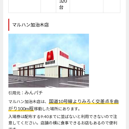
320
台
マルハン加治木店
みんパチ
引用元：
国道10号線よりみろく交差点を曲
マルハン加治木店は、
がり100m程
移動した場所にあります。
入場券は配布する9:40までに並ばないと利用できないので注
意してください。店舗の横に食事できるお店もあるので便利