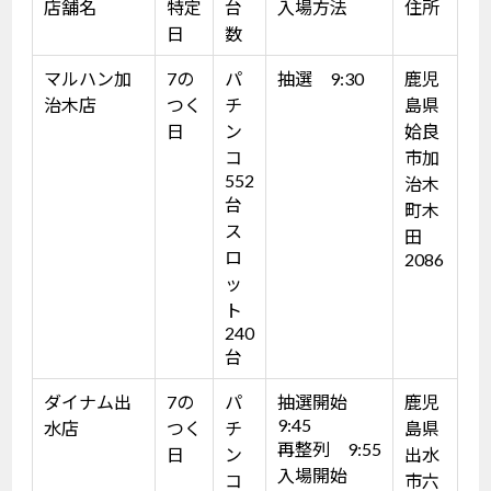
店舗名
特定
台
入場方法
住所
日
数
マルハン加
7の
パ
抽選 9:30
鹿児
治木店
つく
チ
島県
日
ン
姶良
コ
市加
552
治木
台
町木
ス
田
ロ
2086
ッ
ト
240
台
ダイナム出
7の
パ
抽選開始
鹿児
9:45
水店
つく
チ
島県
再整列 9:55
日
ン
出水
入場開始
コ
市六