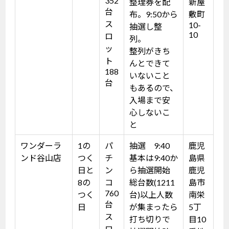
352
整理券を配
新屋
台
布。9:50から
敷町
ス
10-
抽選し整
10
ロ
列。
ッ
整列がきち
ト
んとできて
188
いないこと
台
もあるので、
入場まで安
心しないこ
と
ワンダーラ
1の
パ
抽選 9:40
鹿児
ンド谷山店
つく
チ
基本は9:40か
島県
日と
ン
ら抽選開始
鹿児
8の
コ
総台数(1211
島市
760
つく
台)以上人数
南栄
台
日
が集まったら
5丁
ス
打ち切りで
目10
ロ