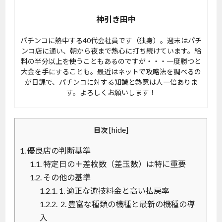
神引き田中
パチンコに熱中する40代会社員です（独身）。週末はパチ
ンコ店に通い、朝から夜まで熱心に打ち続けています。給
料の半分以上を使うこともあるのですが・・・一度勝つと
大金を手にすることも。最近はネットで攻略法を調べるの
が日課で、パチンコに対する知識と熱意は人一倍ありま
す。よろしくお願いします！
[
hide
]
目次
1.
優良店の判断基準
1.1.
特定日の＋差枚数（差玉数）は特に重要
1.2.
その他の基準
1.2.1.
1. 適正な遊技料金と高い払戻率
1.2.2.
2. 豊富な種類の機種と最新の機種の導
入