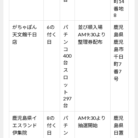
町14
番地
8
がちゃぽん
6の
パ
並び順入場
鹿児
天文館千日
付く
チ
AM9:30より
島県
店
日
ン
整理券配布
鹿児
コ
島市
400
千日
台
町7
ス
番7
ロ
号
ッ
ト
297
台
鹿児島県イ
8の
パ
AM9:30より
鹿児
エスランド
付く
チ
抽選開始
島県
伊集院
日
ン
日置