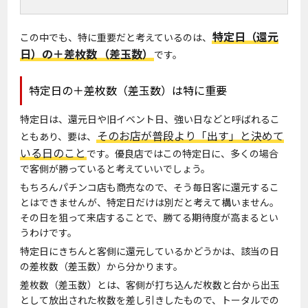
特定日（還元
この中でも、特に重要だと考えているのは、
日）の＋差枚数
（差玉数）
です。
特定日の＋差枚数（差玉数）は特に重要
特定日は、還元日や旧イベント日、強い日などと呼ばれるこ
そのお店が普段より「出す」と決めて
ともあり、要は、
いる日のこと
です。優良店では​この特定日に、多くの場合
で客側が勝っていると考えていいでしょう。
もちろんパチンコ店も商売なので、そう毎日客に還元するこ
とはできませんが、特定日だけは別だと考えて構いません。
その日を狙って来店することで、勝てる期待度が高まるとい
うわけです。
特定日にきちんと客側に還元しているかどうかは、該当の日
の差枚数（差玉数）から分かります。
差枚数（差玉数）とは、客側が打ち込んだ枚数と台から出玉
として放出された枚数を差し引きしたもので、トータルでの