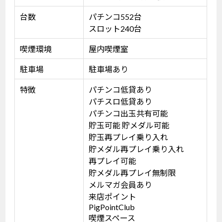
台数
パチンコ552台
スロット240台
喫煙環境
屋内喫煙室
駐車場
駐車場あり
特徴
パチンコ低貸あり
パチスロ低貸あり
パチンコ出玉共有可能
貯玉可能 貯メダル可能
貯玉再プレイ乗り入れ
貯メダル再プレイ乗り入れ
再プレイ可能
貯メダル再プレイ無制限
メルマガ会員あり
来店ポイント
PigPointClub
喫煙スペース