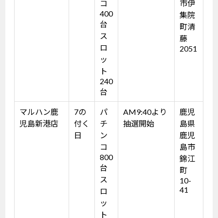
コ
市伊
400
集院
台
町清
ス
藤
ロ
2051
ッ
ト
240
台
マルハン鹿
7の
パ
AM9:40より
鹿児
児島新港店
付く
チ
抽選開始
島県
日
ン
鹿児
コ
島市
800
錦江
台
町
ス
10-
41
ロ
ッ
ト