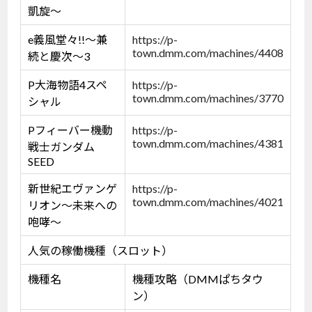
凱旋〜
e義風堂々!!〜兼
https://p-
town.dmm.com/machines/4408
続と慶次〜3
P大海物語4スペ
https://p-
town.dmm.com/machines/3770
シャル
Pフィーバー機動
https://p-
town.dmm.com/machines/4381
戦士ガンダム
SEED
新世紀エヴァンゲ
https://p-
town.dmm.com/machines/4021
リオン〜未来への
咆哮〜
人気の稼働機種（スロット）
機種名
機種攻略（DMMぱちタウ
ン）