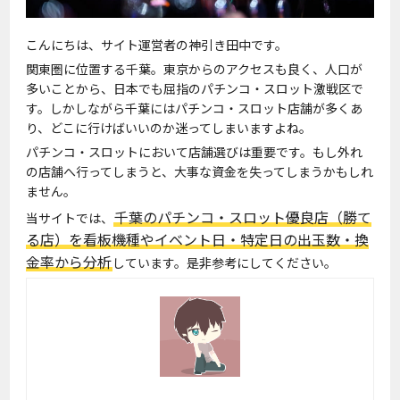
こんにちは、サイト運営者の神引き田中です。
関東圏に位置する千葉。東京からのアクセスも良く、人口が
多いことから、日本でも屈指のパチンコ・スロット激戦区で
す。しかしながら千葉にはパチンコ・スロット店舗が多くあ
り、どこに行けばいいのか迷ってしまいますよね。
パチンコ・スロットにおいて店舗選びは重要です。もし外れ
の店舗へ行ってしまうと、大事な資金を失ってしまうかもしれ
ません。
千葉のパチンコ・スロット優良店（勝て
当サイトでは、
る店）を看板機種やイベント日・特定日の出玉数・換
金率から分析
しています。是非参考にしてください。