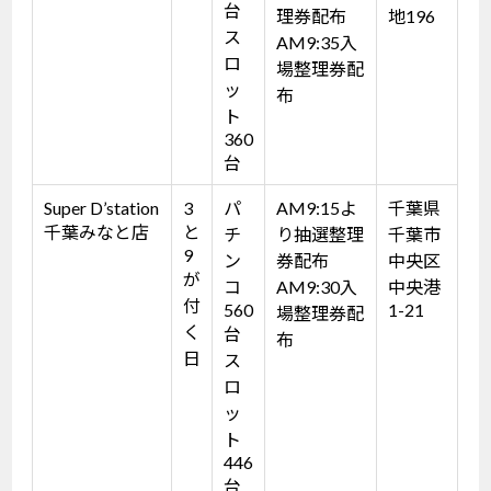
台
理券配布
地196
ス
AM9:35入
ロ
場整理券配
ッ
布
ト
360
台
Super D’station
3
パ
AM9:15よ
千葉県
千葉みなと店
と
チ
り抽選整理
千葉市
9
ン
券配布
中央区
が
コ
AM9:30入
中央港
付
560
1-21
場整理券配
く
台
布
日
ス
ロ
ッ
ト
446
台