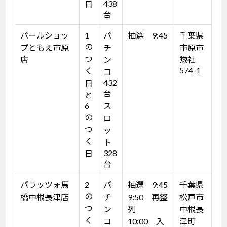
438
日
台
パールショッ
1
パ
抽選 9:45
千葉県
の
プともえ市原
チ
市原市
つ
店
ン
惣社
574-1
く
コ
432
日
台
と
6
ス
の
ロ
つ
ッ
く
ト
328
日
台
パラッツォ馬
2
パ
抽選 9:45
千葉県
の
橋中根長津店
チ
9:50 再整
松戸市
つ
ン
列
中根長
く
コ
10:00 入
津町