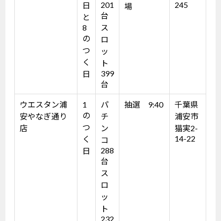
201
245
日
場
台
と
8
ス
の
ロ
つ
ッ
く
ト
399
日
台
ウエスタン浦
1
パ
抽選 9:40
千葉県
の
安やなぎ通り
チ
浦安市
つ
店
ン
猫実2-
14-22
く
コ
288
日
台
ス
ロ
ッ
ト
232