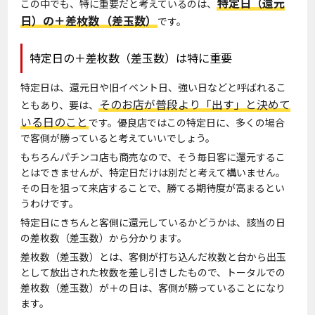
特定日（還元
この中でも、特に重要だと考えているのは、
日）の＋差枚数
（差玉数）
です。
特定日の＋差枚数（差玉数）は特に重要
特定日は、還元日や旧イベント日、強い日などと呼ばれるこ
そのお店が普段より「出す」と決めて
ともあり、要は、
いる日のこと
です。優良店では​この特定日に、多くの場合
で客側が勝っていると考えていいでしょう。
もちろんパチンコ店も商売なので、そう毎日客に還元するこ
とはできませんが、特定日だけは別だと考えて構いません。
その日を狙って来店することで、勝てる期待度が高まるとい
うわけです。
特定日にきちんと客側に還元しているかどうかは、該当の日
の差枚数（差玉数）から分かります。
差枚数（差玉数）とは、客側が打ち込んだ枚数と台から出玉
として放出された枚数を差し引きしたもので、トータルでの
差枚数（差玉数）が＋の日は、客側が勝っていることになり
ます。