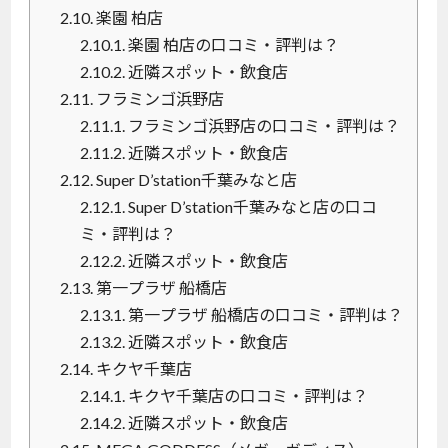
2.10.
楽園 柏店
2.10.1.
楽園 柏店の口コミ・評判は？
2.10.2.
近隣スポット・飲食店
2.11.
フラミンゴ浜野店
2.11.1.
フラミンゴ浜野店の口コミ・評判は？
2.11.2.
近隣スポット・飲食店
2.12.
Super D’station千葉みなと店
2.12.1.
Super D’station千葉みなと店の口コ
ミ・評判は？
2.12.2.
近隣スポット・飲食店
2.13.
第一プラザ 船橋店
2.13.1.
第一プラザ 船橋店の口コミ・評判は？
2.13.2.
近隣スポット・飲食店
2.14.
キクヤ千葉店
2.14.1.
キクヤ千葉店の口コミ・評判は？
2.14.2.
近隣スポット・飲食店