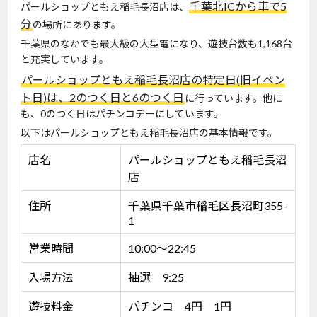
千葉北ICから車で5
パールショップともえ稲毛長沼店は、
分
の場所にあります。
千葉県のなかでも最大級の大型電になり、遊技台数も1,168台
と充実しています。
パールショップともえ稲毛長沼店の特定日(旧イベン
ト日)は、2のつく日と6のつく日
に行っています。他に
も、0のつく日はパチンコデーにしています。
以下はパールショップともえ稲毛長沼店の基本情報です。
店名
パールショップともえ稲毛長沼
店
住所
千葉県千葉市稲毛区長沼町355-
1
営業時間
10:00〜22:45
入場方法
抽選 9:25
遊技料金
パチンコ 4円 1円