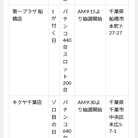
第一プラザ 船
1
パ
AM9:15よ
千葉県
が
橋店
チ
り抽選開始
船橋市
付
ン
本町7-
27-27
く
コ
440
日
台
ス
ロ
ッ
ト
200
台
キクヤ千葉店
ゾ
パ
AM9:30よ
千葉県
ロ
チ
り抽選開始
千葉市
目
ン
中央区
の
コ
末広5-
640
7-1
日
台