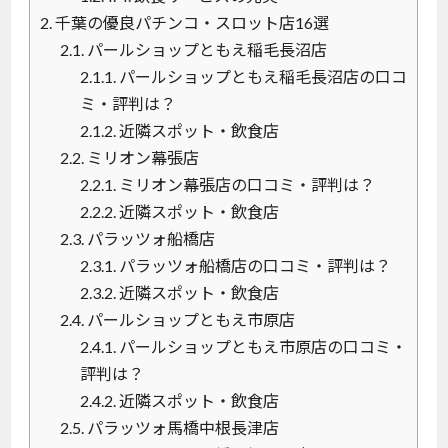
2.
千葉の優良パチンコ・スロット店16選
2.1.
パールショップともえ稲毛長沼店
2.1.1.
パールショップともえ稲毛長沼店の口コ
ミ・評判は？
2.1.2.
近隣スポット・飲食店
2.2.
ミリオン幕張店
2.2.1.
ミリオン幕張店の口コミ・評判は？
2.2.2.
近隣スポット・飲食店
2.3.
パラッツォ船橋店
2.3.1.
パラッツォ船橋店の口コミ・評判は？
2.3.2.
近隣スポット・飲食店
2.4.
パールショップともえ市原店
2.4.1.
パールショップともえ市原店の口コミ・
評判は？
2.4.2.
近隣スポット・飲食店
2.5.
パラッツォ馬橋中根長津店