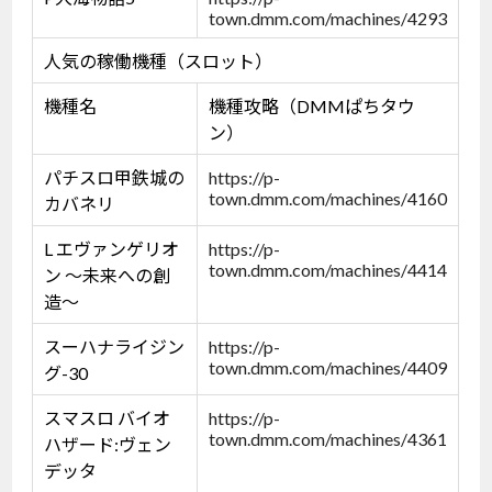
town.dmm.com/machines/4293
人気の稼働機種（スロット）
機種名
機種攻略（DMMぱちタウ
ン）
パチスロ甲鉄城の
https://p-
town.dmm.com/machines/4160
カバネリ
L エヴァンゲリオ
https://p-
town.dmm.com/machines/4414
ン ～未来への創
造～
スーハナライジン
https://p-
town.dmm.com/machines/4409
グ-30
スマスロ バイオ
https://p-
town.dmm.com/machines/4361
ハザード:ヴェン
デッタ